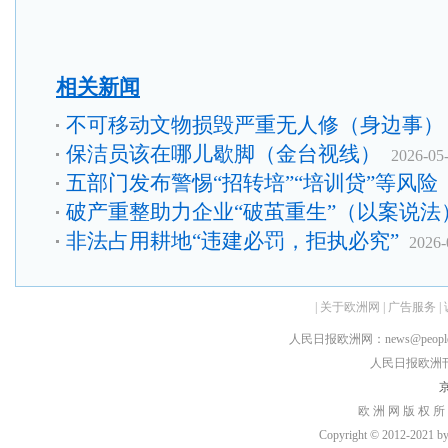
相关新闻
不可移动文物损毁严重无人修（身边事）
保洁员该在哪儿歇脚（金台视线）
2026-05
五部门发布警惕“招转培”“培训贷”等风险
破产重整助力企业“破茧重生”（以案说法
非法占用耕地“违建必罚，拒执必究”
2026-
|
关于欧洲网
|
广告服务
|
人民日报欧洲网：news@peopledai
人民日报欧洲刊：rmr
京
欧 洲 网 版 权 所
Copyright © 2012-2021 by h